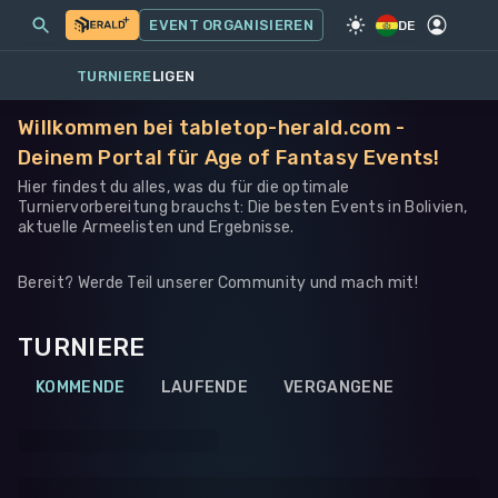
MEINE EVENTS
MEHR
EVENT ORGANISIEREN
SPIEL
·
WARHAMMER 40K
DE
TURNIERE
LIGEN
Willkommen bei tabletop-herald.com -
Deinem Portal für Age of Fantasy Events!
Hier findest du alles, was du für die optimale
Turniervorbereitung brauchst: Die besten Events in Bolivien,
aktuelle Armeelisten und Ergebnisse.
Bereit? Werde Teil unserer Community und mach mit!
TURNIERE
KOMMENDE
LAUFENDE
VERGANGENE