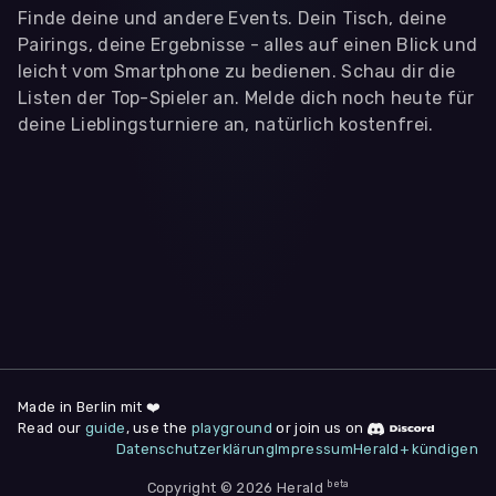
Finde deine und andere Events. Dein Tisch, deine
Pairings, deine Ergebnisse - alles auf einen Blick und
leicht vom Smartphone zu bedienen. Schau dir die
Listen der Top-Spieler an. Melde dich noch heute für
deine Lieblingsturniere an, natürlich kostenfrei.
WIR BENÖTIGEN DEINE ZUSTIMMUNG
Wir übermitteln personenbezogene Daten an
Drittanbieter
,
die uns helfen, unser Webangebot und die App zu
verbessern. Wir nutzen diese Daten ausschließlich für First-
Party-Produktanalysen und Performance-Messung, nicht für
app- oder websiteübergreifendes Werbetracking. Hierfür
benötigen wir deine Zustimmung. Indem du "Alle
akzeptieren" klickst, stimmst du diesen (jederzeit
widerruflich) zu. Dies umfasst auch deine Einwilligung in die
Übermittlung bestimmter personenbezogener Daten in
Drittländer, u.a. die USA, nach Art. 49 (1) (a) DSGVO. Du kannst
deine Zustimmung jederzeit unter "
Datenschutzerklärung
"
Made in Berlin mit ❤️
am Seitenende widerrufen.
Read our
guide
, use the
playground
or join us on
Datenschutzerklärung
Impressum
Herald+ kündigen
Anpassen
Nur notwendige
Alle
beta
Copyright © 2026 Herald