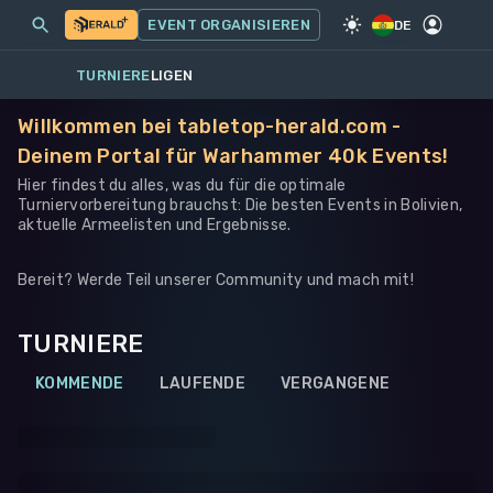
MEINE EVENTS
MEHR
EVENT ORGANISIEREN
SPIEL
·
WARHAMMER 40K
DE
TURNIERE
LIGEN
Willkommen bei tabletop-herald.com -
Deinem Portal für Warhammer 40k Events!
Hier findest du alles, was du für die optimale
Turniervorbereitung brauchst: Die besten Events in Bolivien,
aktuelle Armeelisten und Ergebnisse.
Bereit? Werde Teil unserer Community und mach mit!
TURNIERE
KOMMENDE
LAUFENDE
VERGANGENE