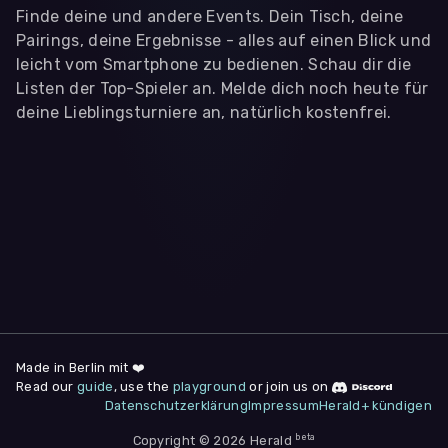
Finde deine und andere Events. Dein Tisch, deine
Pairings, deine Ergebnisse - alles auf einen Blick und
leicht vom Smartphone zu bedienen. Schau dir die
Listen der Top-Spieler an. Melde dich noch heute für
deine Lieblingsturniere an, natürlich kostenfrei.
WIR BENÖTIGEN DEINE ZUSTIMMUNG
Wir übermitteln personenbezogene Daten an
Drittanbieter
,
die uns helfen, unser Webangebot und die App zu
verbessern. Wir nutzen diese Daten ausschließlich für First-
Party-Produktanalysen und Performance-Messung, nicht für
app- oder websiteübergreifendes Werbetracking. Hierfür
benötigen wir deine Zustimmung. Indem du "Alle
akzeptieren" klickst, stimmst du diesen (jederzeit
widerruflich) zu. Dies umfasst auch deine Einwilligung in die
Übermittlung bestimmter personenbezogener Daten in
Drittländer, u.a. die USA, nach Art. 49 (1) (a) DSGVO. Du kannst
deine Zustimmung jederzeit unter "
Datenschutzerklärung
"
Made in Berlin mit ❤️
am Seitenende widerrufen.
Read our
guide
, use the
playground
or join us on
Datenschutzerklärung
Impressum
Herald+ kündigen
Anpassen
Nur notwendige
Alle
beta
Copyright © 2026 Herald