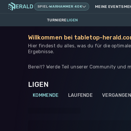
SPIEL
·
WARHAMMER 40K
MEINE EVENTS
ME
TURNIERE
LIGEN
Willkommen bei tabletop-herald.co
Hier findest du alles, was du für die optima
Ergebnisse.
Bereit? Werde Teil unserer Community und m
LIGEN
KOMMENDE
LAUFENDE
VERGANGE