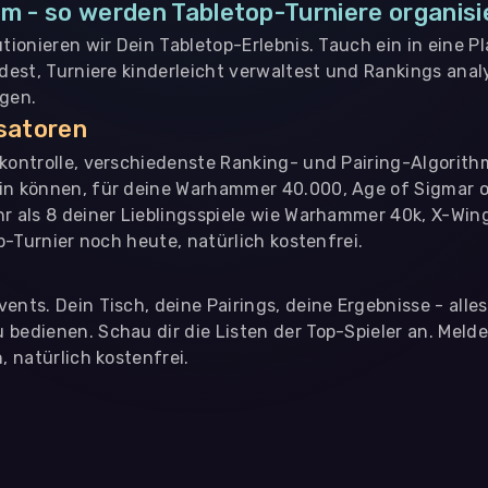
m - so werden Tabletop-Turniere organisi
utionieren wir Dein Tabletop-Erlebnis. Tauch ein in eine P
ndest, Turniere kinderleicht verwaltest und Rankings analy
ngen.
isatoren
nkontrolle, verschiedenste Ranking- und Pairing-Algorith
in können, für deine Warhammer 40.000, Age of Sigmar o
hr als 8 deiner Lieblingsspiele wie Warhammer 40k, X-Win
op-Turnier noch heute, natürlich kostenfrei.
ents. Dein Tisch, deine Pairings, deine Ergebnisse - alle
bedienen. Schau dir die Listen der Top-Spieler an. Meld
, natürlich kostenfrei.