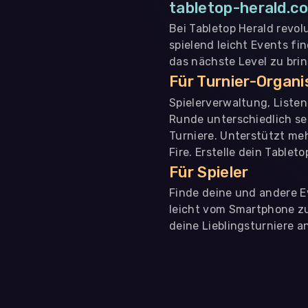
tabletop-herald.co
Bei Tabletop Herald revol
spielend leicht Events fi
das nächste Level zu bri
Für Turnier-Organ
Spielerverwaltung, Liste
Runde unterschiedlich se
Turniere. Unterstützt me
Fire. Erstelle dein Tablet
Für Spieler
Finde deine und andere Ev
leicht vom Smartphone zu 
deine Lieblingsturniere an
WIR BENÖTIGEN DEINE ZUSTIMMUNG