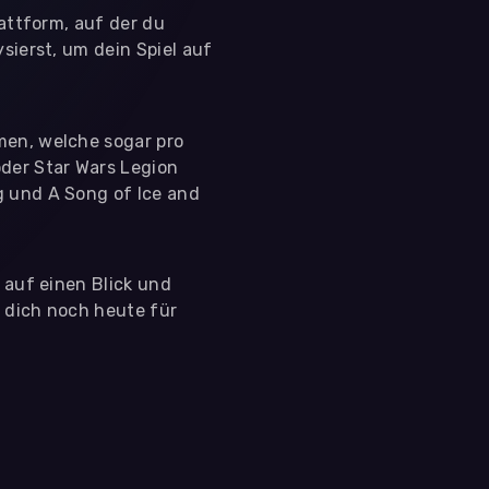
lattform, auf der du
sierst, um dein Spiel auf
men, welche sogar pro
der Star Wars Legion
g und A Song of Ice and
s auf einen Blick und
e dich noch heute für
 nutzen diese Daten ausschließlich für First-Party-
ir deine Zustimmung. Indem du "Alle akzeptieren"