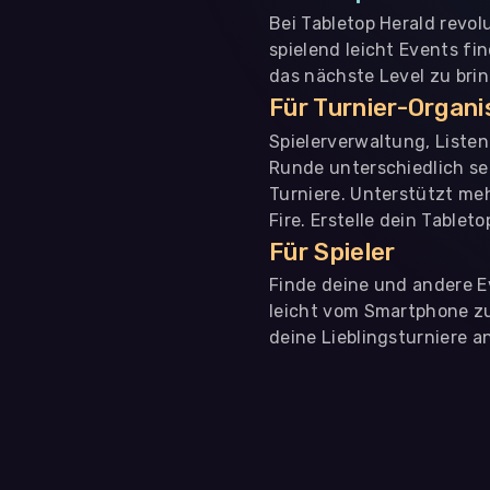
Bei Tabletop Herald revol
spielend leicht Events fi
das nächste Level zu bri
Für Turnier-Organ
Spielerverwaltung, Liste
Runde unterschiedlich se
Turniere. Unterstützt me
Fire. Erstelle dein Tablet
Für Spieler
Finde deine und andere Ev
leicht vom Smartphone zu 
deine Lieblingsturniere an
WIR BENÖTIGEN DEINE ZUSTIMMUNG
Wir übermitteln personenbezogene Daten an
Drittanbi
Produktanalysen und Performance-Messung, nicht für 