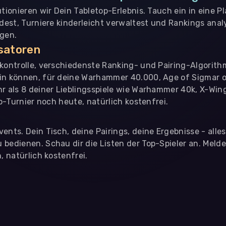
utionieren wir Dein Tabletop-Erlebnis. Tauch ein in eine P
ndest, Turniere kinderleicht verwaltest und Rankings analy
ngen.
isatoren
nkontrolle, verschiedenste Ranking- und Pairing-Algorith
in können, für deine Warhammer 40.000, Age of Sigmar o
hr als 8 deiner Lieblingsspiele wie Warhammer 40k, X-Win
op-Turnier noch heute, natürlich kostenfrei.
ents. Dein Tisch, deine Pairings, deine Ergebnisse - alle
bedienen. Schau dir die Listen der Top-Spieler an. Meld
, natürlich kostenfrei.
eter
, die uns helfen, unser Webangebot und die App zu verbessern. Wir
app- oder websiteübergreifendes Werbetracking. Hierfür benötigen w