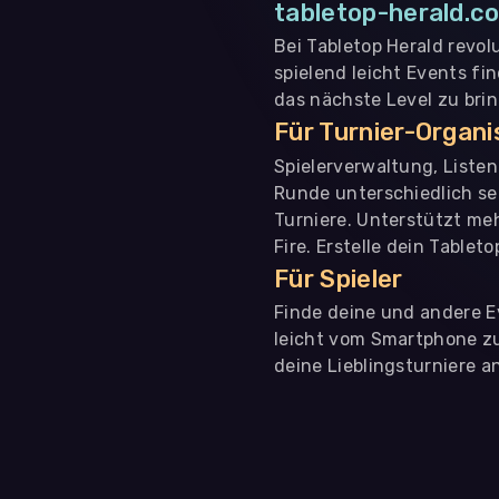
tabletop-herald.co
Bei Tabletop Herald revol
spielend leicht Events fi
das nächste Level zu bri
Für Turnier-Organ
Spielerverwaltung, Liste
Runde unterschiedlich se
Turniere. Unterstützt me
Fire. Erstelle dein Tablet
Für Spieler
Finde deine und andere Ev
leicht vom Smartphone zu 
deine Lieblingsturniere an
WIR BENÖTIGEN DEINE ZUSTIMMUNG