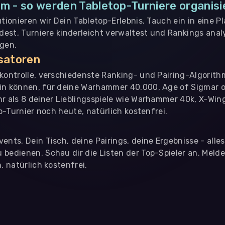
m - so werden Tabletop-Turniere organisi
utionieren wir Dein Tabletop-Erlebnis. Tauch ein in eine P
ndest, Turniere kinderleicht verwaltest und Rankings analy
ngen.
isatoren
nkontrolle, verschiedenste Ranking- und Pairing-Algorith
in können, für deine Warhammer 40.000, Age of Sigmar o
hr als 8 deiner Lieblingsspiele wie Warhammer 40k, X-Win
op-Turnier noch heute, natürlich kostenfrei.
ents. Dein Tisch, deine Pairings, deine Ergebnisse - alle
bedienen. Schau dir die Listen der Top-Spieler an. Meld
, natürlich kostenfrei.