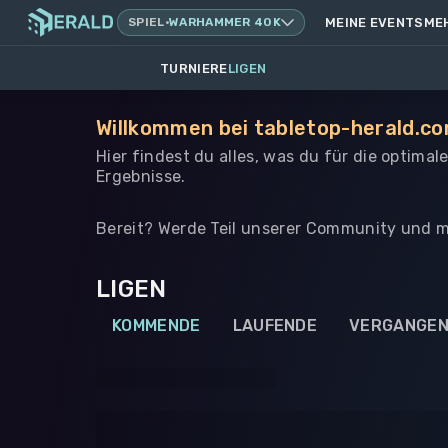
SPIEL
·
WARHAMMER 40K
MEINE EVENTS
ME
TURNIERE
LIGEN
Willkommen bei tabletop-herald.co
Hier findest du alles, was du für die optima
Ergebnisse.
Bereit? Werde Teil unserer Community und m
LIGEN
KOMMENDE
LAUFENDE
VERGANGE