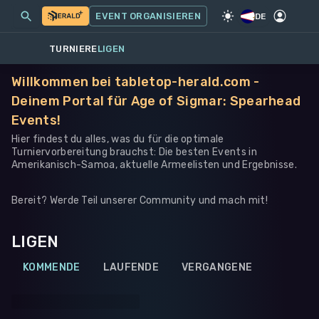
MEINE EVENTS
MEHR
EVENT ORGANISIEREN
SPIEL
·
WARHAMMER 40K
DE
TURNIERE
LIGEN
Willkommen bei tabletop-herald.com -
Deinem Portal für Age of Sigmar: Spearhead
Events!
Hier findest du alles, was du für die optimale
Turniervorbereitung brauchst: Die besten Events in
Amerikanisch-Samoa, aktuelle Armeelisten und Ergebnisse.
Bereit? Werde Teil unserer Community und mach mit!
LIGEN
KOMMENDE
LAUFENDE
VERGANGENE