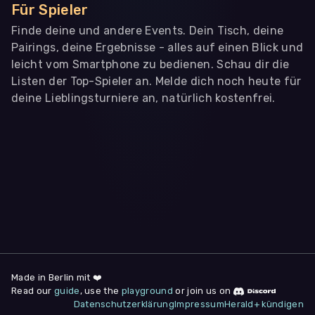
Für Spieler
Finde deine und andere Events. Dein Tisch, deine
Pairings, deine Ergebnisse - alles auf einen Blick und
leicht vom Smartphone zu bedienen. Schau dir die
Listen der Top-Spieler an. Melde dich noch heute für
deine Lieblingsturniere an, natürlich kostenfrei.
WIR BENÖTIGEN DEINE ZUSTIMMUNG
Wir übermitteln personenbezogene Daten an
Drittanbieter
,
die uns helfen, unser Webangebot und die App zu
verbessern. Wir nutzen diese Daten ausschließlich für First-
Party-Produktanalysen und Performance-Messung, nicht für
app- oder websiteübergreifendes Werbetracking. Hierfür
benötigen wir deine Zustimmung. Indem du "Alle
akzeptieren" klickst, stimmst du diesen (jederzeit
widerruflich) zu. Dies umfasst auch deine Einwilligung in die
Übermittlung bestimmter personenbezogener Daten in
Drittländer, u.a. die USA, nach Art. 49 (1) (a) DSGVO. Du kannst
deine Zustimmung jederzeit unter "
Datenschutzerklärung
"
Made in Berlin mit ❤️
am Seitenende widerrufen.
Read our
guide
, use the
playground
or join us on
Datenschutzerklärung
Impressum
Herald+ kündigen
Anpassen