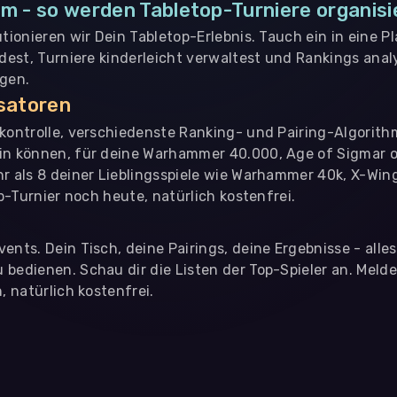
m - so werden Tabletop-Turniere organisi
utionieren wir Dein Tabletop-Erlebnis. Tauch ein in eine P
ndest, Turniere kinderleicht verwaltest und Rankings analy
ngen.
isatoren
nkontrolle, verschiedenste Ranking- und Pairing-Algorith
in können, für deine Warhammer 40.000, Age of Sigmar o
hr als 8 deiner Lieblingsspiele wie Warhammer 40k, X-Win
op-Turnier noch heute, natürlich kostenfrei.
ents. Dein Tisch, deine Pairings, deine Ergebnisse - alle
bedienen. Schau dir die Listen der Top-Spieler an. Meld
, natürlich kostenfrei.