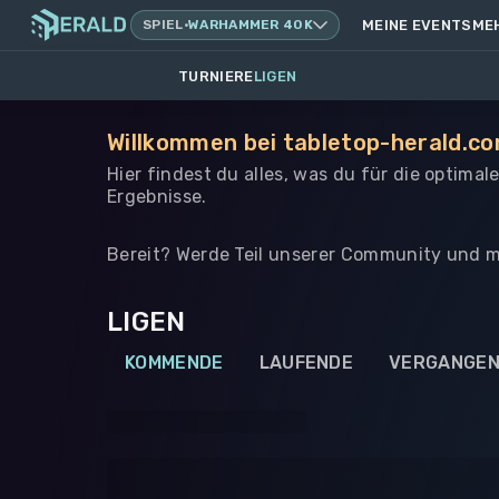
SPIEL
·
WARHAMMER 40K
MEINE EVENTS
ME
TURNIERE
LIGEN
Willkommen bei tabletop-herald.c
Hier findest du alles, was du für die optima
Ergebnisse.
Bereit? Werde Teil unserer Community und m
LIGEN
KOMMENDE
LAUFENDE
VERGANGE