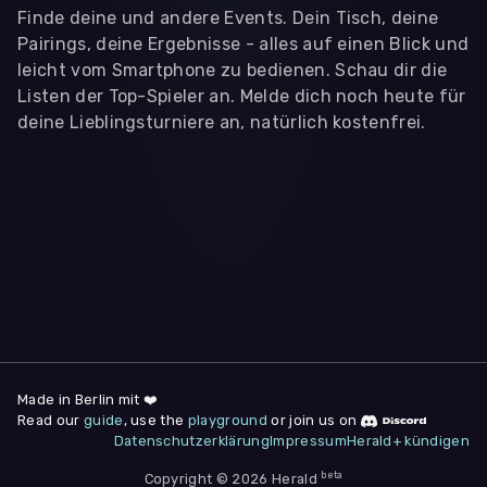
Finde deine und andere Events. Dein Tisch, deine
Pairings, deine Ergebnisse - alles auf einen Blick und
leicht vom Smartphone zu bedienen. Schau dir die
Listen der Top-Spieler an. Melde dich noch heute für
deine Lieblingsturniere an, natürlich kostenfrei.
WIR BENÖTIGEN DEINE ZUSTIMMUNG
Wir übermitteln personenbezogene Daten an
Drittanbieter
,
die uns helfen, unser Webangebot und die App zu
verbessern. Wir nutzen diese Daten ausschließlich für First-
Party-Produktanalysen und Performance-Messung, nicht für
app- oder websiteübergreifendes Werbetracking. Hierfür
benötigen wir deine Zustimmung. Indem du "Alle
akzeptieren" klickst, stimmst du diesen (jederzeit
widerruflich) zu. Dies umfasst auch deine Einwilligung in die
Übermittlung bestimmter personenbezogener Daten in
Drittländer, u.a. die USA, nach Art. 49 (1) (a) DSGVO. Du kannst
deine Zustimmung jederzeit unter "
Datenschutzerklärung
"
Made in Berlin mit ❤️
am Seitenende widerrufen.
Read our
guide
, use the
playground
or join us on
Datenschutzerklärung
Impressum
Herald+ kündigen
Anpassen
Nur notwendige
Alle
beta
Copyright © 2026 Herald