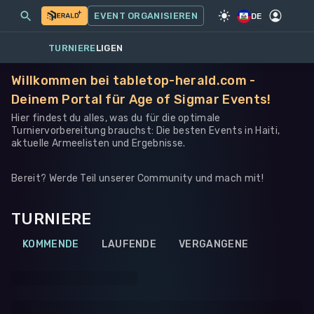
MEINE EVENTS
MEHR
EVENT ORGANISIEREN
SPIEL
·
WARHAMMER 40K
DE
TURNIERE
LIGEN
Willkommen bei tabletop-herald.com -
Deinem Portal für Age of Sigmar Events!
Hier findest du alles, was du für die optimale
Turniervorbereitung brauchst: Die besten Events in Haiti,
aktuelle Armeelisten und Ergebnisse.
Bereit? Werde Teil unserer Community und mach mit!
TURNIERE
KOMMENDE
LAUFENDE
VERGANGENE