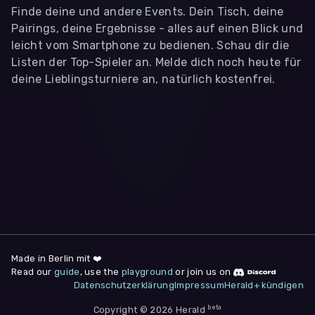
Finde deine und andere Events. Dein Tisch, deine
Pairings, deine Ergebnisse - alles auf einen Blick und
leicht vom Smartphone zu bedienen. Schau dir die
Listen der Top-Spieler an. Melde dich noch heute für
deine Lieblingsturniere an, natürlich kostenfrei.
WIR BENÖTIGEN DEINE ZUSTIMMUNG
Wir übermitteln personenbezogene Daten an
Drittanbieter
,
die uns helfen, unser Webangebot und die App zu
verbessern. Wir nutzen diese Daten ausschließlich für First-
Party-Produktanalysen und Performance-Messung, nicht für
app- oder websiteübergreifendes Werbetracking. Hierfür
benötigen wir deine Zustimmung. Indem du "Alle
akzeptieren" klickst, stimmst du diesen (jederzeit
widerruflich) zu. Dies umfasst auch deine Einwilligung in die
Übermittlung bestimmter personenbezogener Daten in
Drittländer, u.a. die USA, nach Art. 49 (1) (a) DSGVO. Du kannst
deine Zustimmung jederzeit unter "
Datenschutzerklärung
"
Made in Berlin mit ❤️
am Seitenende widerrufen.
Read our
guide
, use the
playground
or join us on
Datenschutzerklärung
Impressum
Herald+ kündigen
Anpassen
Nur notwendige
Alle
beta
Copyright © 2026 Herald