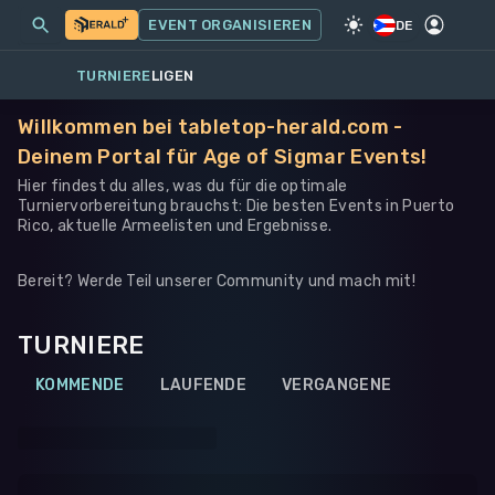
MEINE EVENTS
MEHR
EVENT ORGANISIEREN
SPIEL
·
WARHAMMER 40K
DE
TURNIERE
LIGEN
Willkommen bei tabletop-herald.com -
Deinem Portal für Age of Sigmar Events!
Hier findest du alles, was du für die optimale
Turniervorbereitung brauchst: Die besten Events in Puerto
Rico, aktuelle Armeelisten und Ergebnisse.
Bereit? Werde Teil unserer Community und mach mit!
TURNIERE
KOMMENDE
LAUFENDE
VERGANGENE