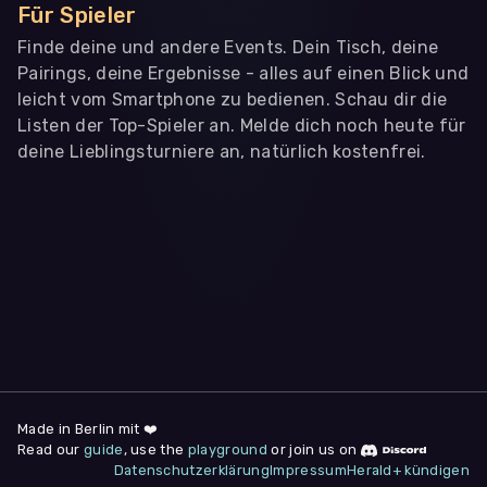
Für Spieler
Finde deine und andere Events. Dein Tisch, deine
Pairings, deine Ergebnisse - alles auf einen Blick und
leicht vom Smartphone zu bedienen. Schau dir die
Listen der Top-Spieler an. Melde dich noch heute für
deine Lieblingsturniere an, natürlich kostenfrei.
WIR BENÖTIGEN DEINE ZUSTIMMUNG
Wir übermitteln personenbezogene Daten an
Drittanbieter
,
die uns helfen, unser Webangebot und die App zu
verbessern. Wir nutzen diese Daten ausschließlich für First-
Party-Produktanalysen und Performance-Messung, nicht für
app- oder websiteübergreifendes Werbetracking. Hierfür
benötigen wir deine Zustimmung. Indem du "Alle
akzeptieren" klickst, stimmst du diesen (jederzeit
widerruflich) zu. Dies umfasst auch deine Einwilligung in die
Übermittlung bestimmter personenbezogener Daten in
Drittländer, u.a. die USA, nach Art. 49 (1) (a) DSGVO. Du kannst
deine Zustimmung jederzeit unter "
Datenschutzerklärung
"
Made in Berlin mit ❤️
am Seitenende widerrufen.
Read our
guide
, use the
playground
or join us on
Datenschutzerklärung
Impressum
Herald+ kündigen
Anpassen