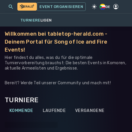
MEINE EVENTS
MEHR
EVENT ORGANISIEREN
SPIEL
·
WARHAMMER 40K
DE
TURNIERE
LIGEN
Willkommen bei tabletop-herald.com -
Deinem Portal für Song of Ice and Fire
Events!
Hier findest du alles, was du für die optimale
Turniervorbereitung brauchst: Die besten Events in Komoren,
aktuelle Armeelisten und Ergebnisse.
Bereit? Werde Teil unserer Community und mach mit!
TURNIERE
KOMMENDE
LAUFENDE
VERGANGENE