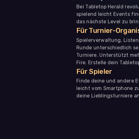
Bei Tabletop Herald revol
spielend leicht Events fi
das nächste Level zu bri
Für Turnier-Organ
Spielerverwaltung, Liste
Runde unterschiedlich se
Turniere. Unterstützt me
Fire. Erstelle dein Tablet
Für Spieler
Finde deine und andere Ev
leicht vom Smartphone zu 
deine Lieblingsturniere an
WIR BENÖTIGEN DEINE ZUSTIMMUNG
Wir übermitteln personenbezogene Daten an
Drittanbi
Produktanalysen und Performance-Messung, nicht für 