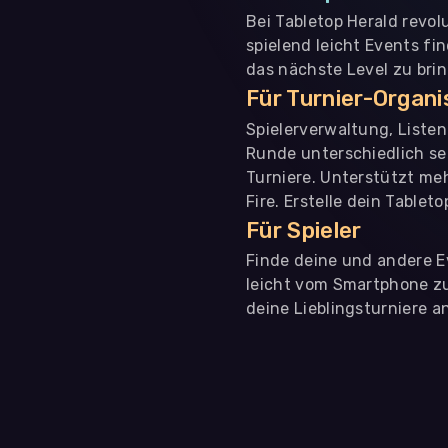
Bei Tabletop Herald revol
spielend leicht Events fi
das nächste Level zu bri
Für Turnier-Organ
Spielerverwaltung, Liste
Runde unterschiedlich se
Turniere. Unterstützt me
Fire. Erstelle dein Tablet
Für Spieler
Finde deine und andere Ev
leicht vom Smartphone zu 
deine Lieblingsturniere an
WIR BENÖTIGEN DEINE ZUSTIMMUNG
Wir übermitteln personenbezogene Daten an
Drittanbi
Produktanalysen und Performance-Messung, nicht für 