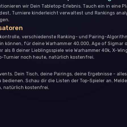
utionieren wir Dein Tabletop-Erlebnis. Tauch ein in eine P
ndest, Turniere kinderleicht verwaltest und Rankings analy
ngen.
isatoren
nkontrolle, verschiedenste Ranking- und Pairing-Algorith
in können, für deine Warhammer 40.000, Age of Sigmar o
hr als 8 deiner Lieblingsspiele wie Warhammer 40k, X-Win
op-Turnier noch heute, natürlich kostenfrei.
ents. Dein Tisch, deine Pairings, deine Ergebnisse - alle
bedienen. Schau dir die Listen der Top-Spieler an. Meld
, natürlich kostenfrei.
eter
, die uns helfen, unser Webangebot und die App zu verbessern. Wir
app- oder websiteübergreifendes Werbetracking. Hierfür benötigen w