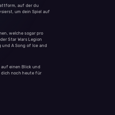
lattform, auf der du
sierst, um dein Spiel auf
men, welche sogar pro
der Star Wars Legion
g und A Song of Ice and
s auf einen Blick und
e dich noch heute für
 nutzen diese Daten ausschließlich für First-Party-
ir deine Zustimmung. Indem du "Alle akzeptieren"