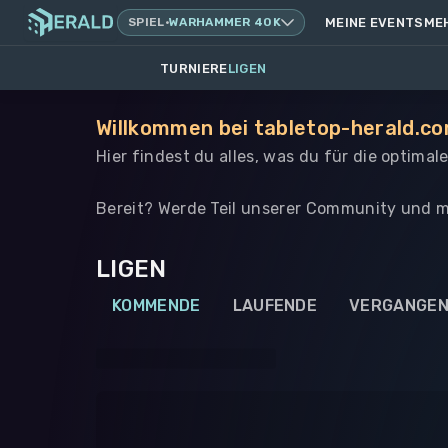
SPIEL
·
WARHAMMER 40K
MEINE EVENTS
ME
TURNIERE
LIGEN
Willkommen bei tabletop-herald.com
Hier findest du alles, was du für die optima
Bereit? Werde Teil unserer Community und m
LIGEN
KOMMENDE
LAUFENDE
VERGANGE