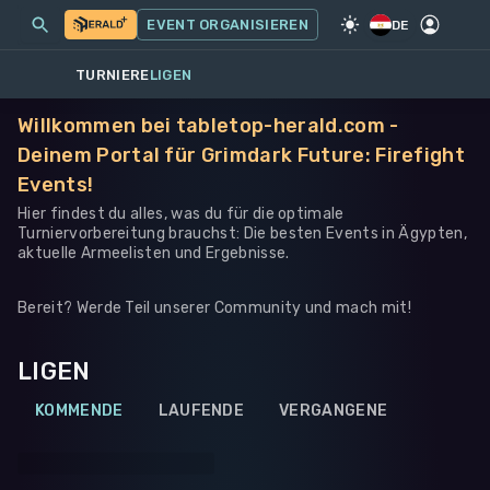
MEINE EVENTS
MEHR
EVENT ORGANISIEREN
SPIEL
·
WARHAMMER 40K
DE
TURNIERE
LIGEN
Willkommen bei tabletop-herald.com -
Deinem Portal für Grimdark Future: Firefight
Events!
Hier findest du alles, was du für die optimale
Turniervorbereitung brauchst: Die besten Events in Ägypten,
aktuelle Armeelisten und Ergebnisse.
Bereit? Werde Teil unserer Community und mach mit!
LIGEN
KOMMENDE
LAUFENDE
VERGANGENE