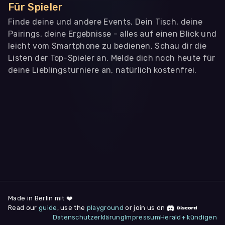
Für Spieler
Finde deine und andere Events. Dein Tisch, deine
Pairings, deine Ergebnisse - alles auf einen Blick und
leicht vom Smartphone zu bedienen. Schau dir die
Listen der Top-Spieler an. Melde dich noch heute für
deine Lieblingsturniere an, natürlich kostenfrei.
WIR BENÖTIGEN DEINE ZUSTIMMUNG
Wir übermitteln personenbezogene Daten an
Drittanbieter
,
die uns helfen, unser Webangebot und die App zu
verbessern. Wir nutzen diese Daten ausschließlich für First-
Party-Produktanalysen und Performance-Messung, nicht für
app- oder websiteübergreifendes Werbetracking. Hierfür
benötigen wir deine Zustimmung. Indem du "Alle
akzeptieren" klickst, stimmst du diesen (jederzeit
widerruflich) zu. Dies umfasst auch deine Einwilligung in die
Übermittlung bestimmter personenbezogener Daten in
Drittländer, u.a. die USA, nach Art. 49 (1) (a) DSGVO. Du kannst
deine Zustimmung jederzeit unter "
Datenschutzerklärung
"
Made in Berlin mit ❤️
am Seitenende widerrufen.
Read our
guide
, use the
playground
or join us on
Datenschutzerklärung
Impressum
Herald+ kündigen
Anpassen