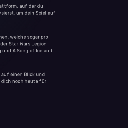
lattform, auf der du
sierst, um dein Spiel auf
men, welche sogar pro
der Star Wars Legion
g und A Song of Ice and
s auf einen Blick und
e dich noch heute für
 nutzen diese Daten ausschließlich für First-Party-
ir deine Zustimmung. Indem du "Alle akzeptieren"