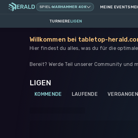
SPIEL
·
WARHAMMER 40K
MEINE EVENTS
ME
TURNIERE
LIGEN
Willkommen bei tabletop-herald.co
Hier findest du alles, was du für die optima
Bereit? Werde Teil unserer Community und m
LIGEN
KOMMENDE
LAUFENDE
VERGANGE