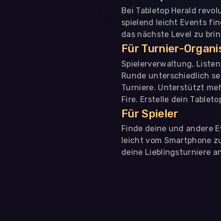
Bei Tabletop Herald revol
spielend leicht Events fi
das nächste Level zu bri
Für Turnier-Organ
Spielerverwaltung, Liste
Runde unterschiedlich se
Turniere. Unterstützt me
Fire. Erstelle dein Tablet
Für Spieler
Finde deine und andere Ev
leicht vom Smartphone zu 
deine Lieblingsturniere an
WIR BENÖTIGEN DEINE ZUSTIMMUNG
Wir übermitteln personenbezogene Daten an
Drittanbi
Produktanalysen und Performance-Messung, nicht für 