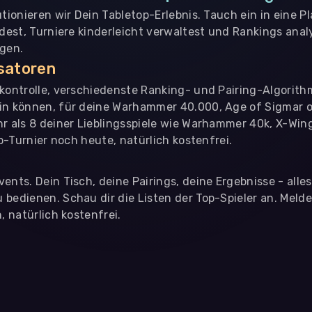
utionieren wir Dein Tabletop-Erlebnis. Tauch ein in eine P
ndest, Turniere kinderleicht verwaltest und Rankings analy
ngen.
isatoren
nkontrolle, verschiedenste Ranking- und Pairing-Algorith
in können, für deine Warhammer 40.000, Age of Sigmar o
hr als 8 deiner Lieblingsspiele wie Warhammer 40k, X-Win
op-Turnier noch heute, natürlich kostenfrei.
ents. Dein Tisch, deine Pairings, deine Ergebnisse - alle
bedienen. Schau dir die Listen der Top-Spieler an. Meld
, natürlich kostenfrei.
eter
, die uns helfen, unser Webangebot und die App zu verbessern. Wir
app- oder websiteübergreifendes Werbetracking. Hierfür benötigen w