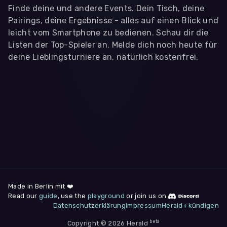
Finde deine und andere Events. Dein Tisch, deine
Pairings, deine Ergebnisse - alles auf einen Blick und
leicht vom Smartphone zu bedienen. Schau dir die
Listen der Top-Spieler an. Melde dich noch heute für
deine Lieblingsturniere an, natürlich kostenfrei.
WIR BENÖTIGEN DEINE ZUSTIMMUNG
Wir übermitteln personenbezogene Daten an
Drittanbieter
,
die uns helfen, unser Webangebot und die App zu
verbessern. Wir nutzen diese Daten ausschließlich für First-
Party-Produktanalysen und Performance-Messung, nicht für
app- oder websiteübergreifendes Werbetracking. Hierfür
benötigen wir deine Zustimmung. Indem du "Alle
akzeptieren" klickst, stimmst du diesen (jederzeit
widerruflich) zu. Dies umfasst auch deine Einwilligung in die
Übermittlung bestimmter personenbezogener Daten in
Drittländer, u.a. die USA, nach Art. 49 (1) (a) DSGVO. Du kannst
deine Zustimmung jederzeit unter "
Datenschutzerklärung
"
Made in Berlin mit ❤️
am Seitenende widerrufen.
Read our
guide
, use the
playground
or join us on
Datenschutzerklärung
Impressum
Herald+ kündigen
Anpassen
Nur notwendige
Alle
beta
Copyright © 2026 Herald