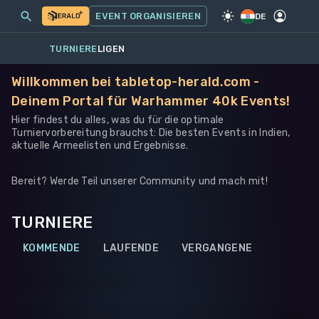
MEINE EVENTS
MEHR
EVENT ORGANISIEREN
SPIEL
·
WARHAMMER 40K
DE
TURNIERE
LIGEN
Willkommen bei tabletop-herald.com -
Deinem Portal für Warhammer 40k Events!
Hier findest du alles, was du für die optimale
Turniervorbereitung brauchst: Die besten Events in Indien,
aktuelle Armeelisten und Ergebnisse.
Bereit? Werde Teil unserer Community und mach mit!
TURNIERE
KOMMENDE
LAUFENDE
VERGANGENE