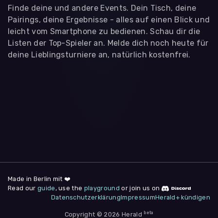
Finde deine und andere Events. Dein Tisch, deine
Pairings, deine Ergebnisse - alles auf einen Blick und
leicht vom Smartphone zu bedienen. Schau dir die
Listen der Top-Spieler an. Melde dich noch heute für
deine Lieblingsturniere an, natürlich kostenfrei.
WIR BENÖTIGEN DEINE ZUSTIMMUNG
Wir übermitteln personenbezogene Daten an
Drittanbieter
,
die uns helfen, unser Webangebot und die App zu
verbessern. Wir nutzen diese Daten ausschließlich für First-
Party-Produktanalysen und Performance-Messung, nicht für
app- oder websiteübergreifendes Werbetracking. Hierfür
benötigen wir deine Zustimmung. Indem du "Alle
akzeptieren" klickst, stimmst du diesen (jederzeit
widerruflich) zu. Dies umfasst auch deine Einwilligung in die
Übermittlung bestimmter personenbezogener Daten in
Drittländer, u.a. die USA, nach Art. 49 (1) (a) DSGVO. Du kannst
deine Zustimmung jederzeit unter "
Datenschutzerklärung
"
Made in Berlin mit ❤️
am Seitenende widerrufen.
Read our
guide
, use the
playground
or join us on
Datenschutzerklärung
Impressum
Herald+ kündigen
Anpassen
Nur notwendige
Alle
beta
Copyright © 2026 Herald