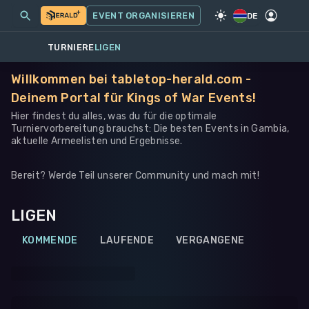
MEINE EVENTS
MEHR
EVENT ORGANISIEREN
SPIEL
·
WARHAMMER 40K
DE
TURNIERE
LIGEN
Willkommen bei tabletop-herald.com -
Deinem Portal für Kings of War Events!
Hier findest du alles, was du für die optimale
Turniervorbereitung brauchst: Die besten Events in Gambia,
aktuelle Armeelisten und Ergebnisse.
Bereit? Werde Teil unserer Community und mach mit!
LIGEN
KOMMENDE
LAUFENDE
VERGANGENE