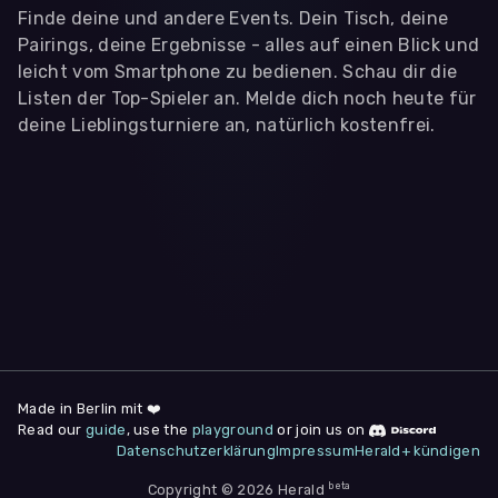
Finde deine und andere Events. Dein Tisch, deine
Pairings, deine Ergebnisse - alles auf einen Blick und
leicht vom Smartphone zu bedienen. Schau dir die
Listen der Top-Spieler an. Melde dich noch heute für
deine Lieblingsturniere an, natürlich kostenfrei.
WIR BENÖTIGEN DEINE ZUSTIMMUNG
Wir übermitteln personenbezogene Daten an
Drittanbieter
,
die uns helfen, unser Webangebot und die App zu
verbessern. Wir nutzen diese Daten ausschließlich für First-
Party-Produktanalysen und Performance-Messung, nicht für
app- oder websiteübergreifendes Werbetracking. Hierfür
benötigen wir deine Zustimmung. Indem du "Alle
akzeptieren" klickst, stimmst du diesen (jederzeit
widerruflich) zu. Dies umfasst auch deine Einwilligung in die
Übermittlung bestimmter personenbezogener Daten in
Drittländer, u.a. die USA, nach Art. 49 (1) (a) DSGVO. Du kannst
deine Zustimmung jederzeit unter "
Datenschutzerklärung
"
Made in Berlin mit ❤️
am Seitenende widerrufen.
Read our
guide
, use the
playground
or join us on
Datenschutzerklärung
Impressum
Herald+ kündigen
Anpassen
Nur notwendige
Alle
beta
Copyright © 2026 Herald