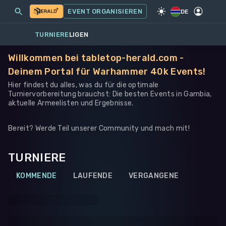
MEINE EVENTS
MEHR
EVENT ORGANISIEREN
SPIEL
·
WARHAMMER 40K
DE
TURNIERE
LIGEN
Willkommen bei tabletop-herald.com -
Deinem Portal für Warhammer 40k Events!
Hier findest du alles, was du für die optimale
Turniervorbereitung brauchst: Die besten Events in Gambia,
aktuelle Armeelisten und Ergebnisse.
Bereit? Werde Teil unserer Community und mach mit!
TURNIERE
KOMMENDE
LAUFENDE
VERGANGENE