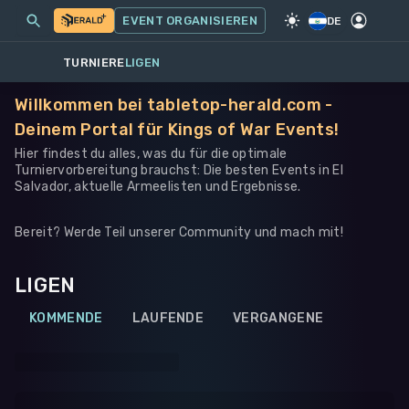
MEINE EVENTS
MEHR
EVENT ORGANISIEREN
SPIEL
·
WARHAMMER 40K
DE
TURNIERE
LIGEN
Willkommen bei tabletop-herald.com -
Deinem Portal für Kings of War Events!
Hier findest du alles, was du für die optimale
Turniervorbereitung brauchst: Die besten Events in El
Salvador, aktuelle Armeelisten und Ergebnisse.
Bereit? Werde Teil unserer Community und mach mit!
LIGEN
KOMMENDE
LAUFENDE
VERGANGENE