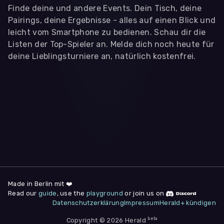
Finde deine und andere Events. Dein Tisch, deine
Pairings, deine Ergebnisse - alles auf einen Blick und
leicht vom Smartphone zu bedienen. Schau dir die
Listen der Top-Spieler an. Melde dich noch heute für
deine Lieblingsturniere an, natürlich kostenfrei.
WIR BENÖTIGEN DEINE ZUSTIMMUNG
Wir übermitteln personenbezogene Daten an
Drittanbieter
,
die uns helfen, unser Webangebot und die App zu
verbessern. Wir nutzen diese Daten ausschließlich für First-
Party-Produktanalysen und Performance-Messung, nicht für
app- oder websiteübergreifendes Werbetracking. Hierfür
benötigen wir deine Zustimmung. Indem du "Alle
akzeptieren" klickst, stimmst du diesen (jederzeit
widerruflich) zu. Dies umfasst auch deine Einwilligung in die
Übermittlung bestimmter personenbezogener Daten in
Drittländer, u.a. die USA, nach Art. 49 (1) (a) DSGVO. Du kannst
deine Zustimmung jederzeit unter "
Datenschutzerklärung
"
Made in Berlin mit ❤️
am Seitenende widerrufen.
Read our
guide
, use the
playground
or join us on
Datenschutzerklärung
Impressum
Herald+ kündigen
Anpassen
Nur notwendige
Alle
beta
Copyright © 2026 Herald