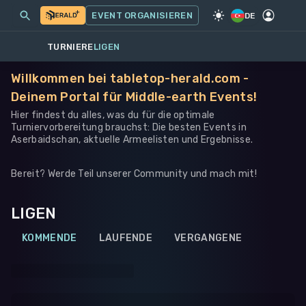
MEINE EVENTS
MEHR
EVENT ORGANISIEREN
SPIEL
·
WARHAMMER 40K
DE
TURNIERE
LIGEN
Willkommen bei tabletop-herald.com -
Deinem Portal für Middle-earth Events!
Hier findest du alles, was du für die optimale
Turniervorbereitung brauchst: Die besten Events in
Aserbaidschan, aktuelle Armeelisten und Ergebnisse.
Bereit? Werde Teil unserer Community und mach mit!
LIGEN
KOMMENDE
LAUFENDE
VERGANGENE