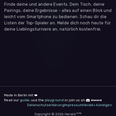
Finde deine und andere Events. Dein Tisch, deine
Pairings, deine Ergebnisse - alles auf einen Blick und
leicht vom Smartphone zu bedienen. Schau dir die
Listen der Top-Spieler an. Melde dich noch heute für
deine Lieblingsturniere an, natürlich kostenfrei.
WIR BENÖTIGEN DEINE ZUSTIMMUNG
Wir übermitteln personenbezogene Daten an
Drittanbieter
,
die uns helfen, unser Webangebot und die App zu
verbessern. Wir nutzen diese Daten ausschließlich für First-
Party-Produktanalysen und Performance-Messung, nicht für
app- oder websiteübergreifendes Werbetracking. Hierfür
benötigen wir deine Zustimmung. Indem du "Alle
akzeptieren" klickst, stimmst du diesen (jederzeit
widerruflich) zu. Dies umfasst auch deine Einwilligung in die
Übermittlung bestimmter personenbezogener Daten in
Drittländer, u.a. die USA, nach Art. 49 (1) (a) DSGVO. Du kannst
deine Zustimmung jederzeit unter "
Datenschutzerklärung
"
Made in Berlin mit ❤️
am Seitenende widerrufen.
Read our
guide
, use the
playground
or join us on
Datenschutzerklärung
Impressum
Herald+ kündigen
Anpassen
Nur notwendige
Alle
beta
Copyright © 2026 Herald