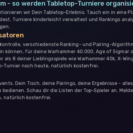
m - so werden Tabletop-Turniere organisi
utionieren wir Dein Tabletop-Erlebnis. Tauch ein in eine P
ndest, Turniere kinderleicht verwaltest und Rankings analy
ngen.
isatoren
nkontrolle, verschiedenste Ranking- und Pairing-Algorith
in können, für deine Warhammer 40.000, Age of Sigmar o
hr als 8 deiner Lieblingsspiele wie Warhammer 40k, X-Win
op-Turnier noch heute, natürlich kostenfrei.
ents. Dein Tisch, deine Pairings, deine Ergebnisse - alle
bedienen. Schau dir die Listen der Top-Spieler an. Meld
, natürlich kostenfrei.