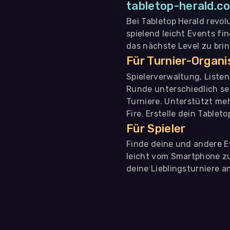
tabletop-herald.co
Bei Tabletop Herald revol
spielend leicht Events fi
das nächste Level zu bri
Für Turnier-Organ
Spielerverwaltung, Liste
Runde unterschiedlich se
Turniere. Unterstützt me
Fire. Erstelle dein Tablet
Für Spieler
Finde deine und andere Ev
leicht vom Smartphone zu 
deine Lieblingsturniere an
WIR BENÖTIGEN DEINE ZUSTIMMUNG