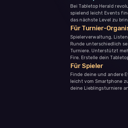
Bei Tabletop Herald revol
spielend leicht Events fi
das nächste Level zu bri
Für Turnier-Organ
Spielerverwaltung, Liste
Runde unterschiedlich se
Turniere. Unterstützt me
Fire. Erstelle dein Tablet
Für Spieler
Finde deine und andere Ev
leicht vom Smartphone zu 
deine Lieblingsturniere an
WIR BENÖTIGEN DEINE ZUSTIMMUNG
Wir übermitteln personenbezogene Daten an
Drittanbi
Produktanalysen und Performance-Messung, nicht für 