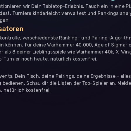
utionieren wir Dein Tabletop-Erlebnis. Tauch ein in eine P
ndest, Turniere kinderleicht verwaltest und Rankings analy
ngen.
isatoren
nkontrolle, verschiedenste Ranking- und Pairing-Algorith
in können, für deine Warhammer 40.000, Age of Sigmar o
hr als 8 deiner Lieblingsspiele wie Warhammer 40k, X-Win
op-Turnier noch heute, natürlich kostenfrei.
ents. Dein Tisch, deine Pairings, deine Ergebnisse - alle
bedienen. Schau dir die Listen der Top-Spieler an. Meld
, natürlich kostenfrei.
eter
, die uns helfen, unser Webangebot und die App zu verbessern. Wir
app- oder websiteübergreifendes Werbetracking. Hierfür benötigen w