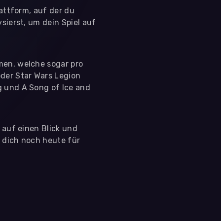
lattform, auf der du
sierst, um dein Spiel auf
men, welche sogar pro
der Star Wars Legion
g und A Song of Ice and
s auf einen Blick und
e dich noch heute für
 nutzen diese Daten ausschließlich für First-Party-
ir deine Zustimmung. Indem du "Alle akzeptieren"