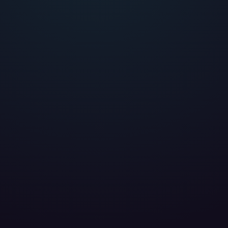
eter
, die uns helfen, unser Webangebot und die App zu verbessern. Wir
app- oder websiteübergreifendes Werbetracking. Hierfür benötigen w