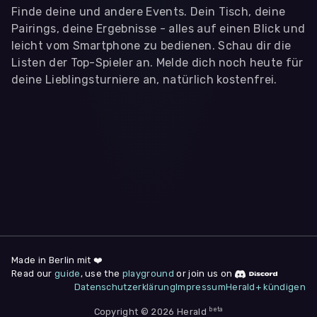
Finde deine und andere Events. Dein Tisch, deine
Pairings, deine Ergebnisse - alles auf einen Blick und
leicht vom Smartphone zu bedienen. Schau dir die
Listen der Top-Spieler an. Melde dich noch heute für
deine Lieblingsturniere an, natürlich kostenfrei.
WIR BENÖTIGEN DEINE ZUSTIMMUNG
Wir übermitteln personenbezogene Daten an
Drittanbieter
,
die uns helfen, unser Webangebot und die App zu
verbessern. Wir nutzen diese Daten ausschließlich für First-
Party-Produktanalysen und Performance-Messung, nicht für
app- oder websiteübergreifendes Werbetracking. Hierfür
benötigen wir deine Zustimmung. Indem du "Alle
akzeptieren" klickst, stimmst du diesen (jederzeit
widerruflich) zu. Dies umfasst auch deine Einwilligung in die
Übermittlung bestimmter personenbezogener Daten in
Drittländer, u.a. die USA, nach Art. 49 (1) (a) DSGVO. Du kannst
deine Zustimmung jederzeit unter "
Datenschutzerklärung
"
Made in Berlin mit ❤️
am Seitenende widerrufen.
Read our
guide
, use the
playground
or join us on
Datenschutzerklärung
Impressum
Herald+ kündigen
Anpassen
Nur notwendige
Alle
beta
Copyright © 2026 Herald