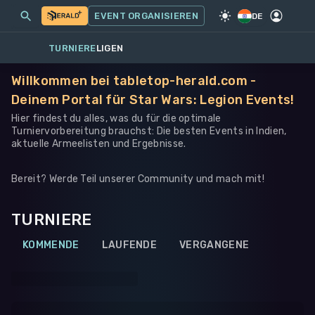
MEINE EVENTS
MEHR
EVENT ORGANISIEREN
SPIEL
·
WARHAMMER 40K
DE
TURNIERE
LIGEN
Willkommen bei tabletop-herald.com -
Deinem Portal für Star Wars: Legion Events!
Hier findest du alles, was du für die optimale
Turniervorbereitung brauchst: Die besten Events in Indien,
aktuelle Armeelisten und Ergebnisse.
Bereit? Werde Teil unserer Community und mach mit!
TURNIERE
KOMMENDE
LAUFENDE
VERGANGENE