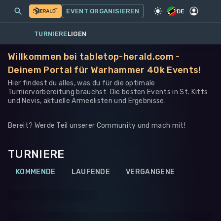
MEINE EVENTS
MEHR
EVENT ORGANISIEREN
SPIEL
·
WARHAMMER 40K
DE
TURNIERE
LIGEN
Willkommen bei tabletop-herald.com -
Deinem Portal für Warhammer 40k Events!
Hier findest du alles, was du für die optimale
Turniervorbereitung brauchst: Die besten Events in St. Kitts
und Nevis, aktuelle Armeelisten und Ergebnisse.
Bereit? Werde Teil unserer Community und mach mit!
TURNIERE
KOMMENDE
LAUFENDE
VERGANGENE