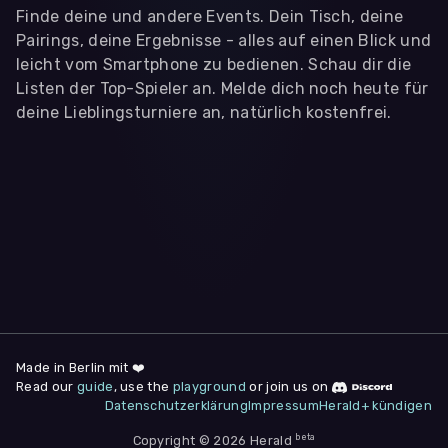
Finde deine und andere Events. Dein Tisch, deine
Pairings, deine Ergebnisse - alles auf einen Blick und
leicht vom Smartphone zu bedienen. Schau dir die
Listen der Top-Spieler an. Melde dich noch heute für
deine Lieblingsturniere an, natürlich kostenfrei.
WIR BENÖTIGEN DEINE ZUSTIMMUNG
Wir übermitteln personenbezogene Daten an
Drittanbieter
,
die uns helfen, unser Webangebot und die App zu
verbessern. Wir nutzen diese Daten ausschließlich für First-
Party-Produktanalysen und Performance-Messung, nicht für
app- oder websiteübergreifendes Werbetracking. Hierfür
benötigen wir deine Zustimmung. Indem du "Alle
akzeptieren" klickst, stimmst du diesen (jederzeit
widerruflich) zu. Dies umfasst auch deine Einwilligung in die
Übermittlung bestimmter personenbezogener Daten in
Drittländer, u.a. die USA, nach Art. 49 (1) (a) DSGVO. Du kannst
deine Zustimmung jederzeit unter "
Datenschutzerklärung
"
Made in Berlin mit ❤️
am Seitenende widerrufen.
Read our
guide
, use the
playground
or join us on
Datenschutzerklärung
Impressum
Herald+ kündigen
Anpassen
Nur notwendige
Alle
beta
Copyright © 2026 Herald