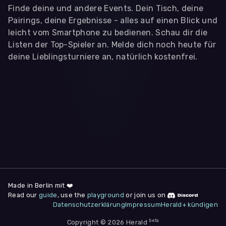
Finde deine und andere Events. Dein Tisch, deine
Pairings, deine Ergebnisse - alles auf einen Blick und
leicht vom Smartphone zu bedienen. Schau dir die
Listen der Top-Spieler an. Melde dich noch heute für
deine Lieblingsturniere an, natürlich kostenfrei.
WIR BENÖTIGEN DEINE ZUSTIMMUNG
Wir übermitteln personenbezogene Daten an
Drittanbieter
,
die uns helfen, unser Webangebot und die App zu
verbessern. Wir nutzen diese Daten ausschließlich für First-
Party-Produktanalysen und Performance-Messung, nicht für
app- oder websiteübergreifendes Werbetracking. Hierfür
benötigen wir deine Zustimmung. Indem du "Alle
akzeptieren" klickst, stimmst du diesen (jederzeit
widerruflich) zu. Dies umfasst auch deine Einwilligung in die
Übermittlung bestimmter personenbezogener Daten in
Drittländer, u.a. die USA, nach Art. 49 (1) (a) DSGVO. Du kannst
deine Zustimmung jederzeit unter "
Datenschutzerklärung
"
Made in Berlin mit ❤️
am Seitenende widerrufen.
Read our
guide
, use the
playground
or join us on
Datenschutzerklärung
Impressum
Herald+ kündigen
Anpassen
Nur notwendige
Alle
beta
Copyright © 2026 Herald