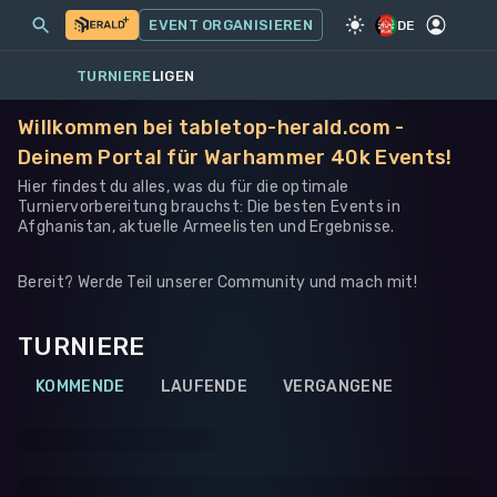
MEINE EVENTS
MEHR
EVENT ORGANISIEREN
SPIEL
·
WARHAMMER 40K
DE
TURNIERE
LIGEN
Willkommen bei tabletop-herald.com -
Deinem Portal für Warhammer 40k Events!
Hier findest du alles, was du für die optimale
Turniervorbereitung brauchst: Die besten Events in
Afghanistan, aktuelle Armeelisten und Ergebnisse.
Bereit? Werde Teil unserer Community und mach mit!
TURNIERE
KOMMENDE
LAUFENDE
VERGANGENE