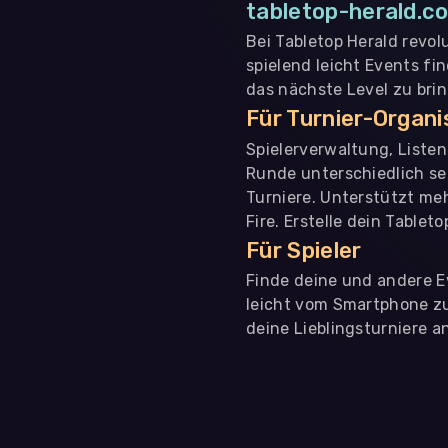
tabletop-herald.co
Bei Tabletop Herald revol
spielend leicht Events fi
das nächste Level zu bri
Für Turnier-Organ
Spielerverwaltung, Liste
Runde unterschiedlich se
Turniere. Unterstützt me
Fire. Erstelle dein Tablet
Für Spieler
Finde deine und andere Ev
leicht vom Smartphone zu 
deine Lieblingsturniere an
WIR BENÖTIGEN DEINE ZUSTIMMUNG