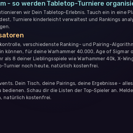
m - so werden Tabletop-Turniere organisi
utionieren wir Dein Tabletop-Erlebnis. Tauch ein in eine P
ndest, Turniere kinderleicht verwaltest und Rankings analy
ngen.
isatoren
nkontrolle, verschiedenste Ranking- und Pairing-Algorith
in können, für deine Warhammer 40.000, Age of Sigmar o
hr als 8 deiner Lieblingsspiele wie Warhammer 40k, X-Win
op-Turnier noch heute, natürlich kostenfrei.
ents. Dein Tisch, deine Pairings, deine Ergebnisse - alle
bedienen. Schau dir die Listen der Top-Spieler an. Meld
, natürlich kostenfrei.