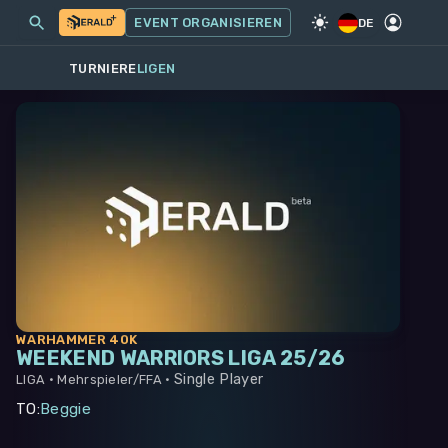
MEINE EVENTS
MEHR
EVENT ORGANISIEREN
SPIEL
·
WARHAMMER 40K
DE
TURNIERE
LIGEN
WARHAMMER 40K
WEEKEND WARRIORS LIGA 25/26
Single Player
LIGA •
Mehrspieler/FFA •
TO
:
Beggie