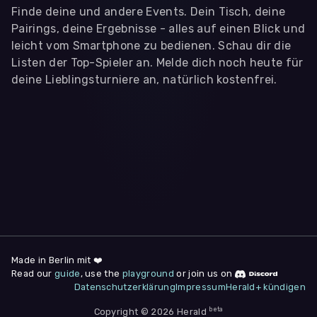
Finde deine und andere Events. Dein Tisch, deine
Pairings, deine Ergebnisse - alles auf einen Blick und
leicht vom Smartphone zu bedienen. Schau dir die
Listen der Top-Spieler an. Melde dich noch heute für
deine Lieblingsturniere an, natürlich kostenfrei.
WIR BENÖTIGEN DEINE ZUSTIMMUNG
Wir übermitteln personenbezogene Daten an
Drittanbieter
,
die uns helfen, unser Webangebot und die App zu
verbessern. Wir nutzen diese Daten ausschließlich für First-
Party-Produktanalysen und Performance-Messung, nicht für
app- oder websiteübergreifendes Werbetracking. Hierfür
benötigen wir deine Zustimmung. Indem du "Alle
akzeptieren" klickst, stimmst du diesen (jederzeit
widerruflich) zu. Dies umfasst auch deine Einwilligung in die
Übermittlung bestimmter personenbezogener Daten in
Drittländer, u.a. die USA, nach Art. 49 (1) (a) DSGVO. Du kannst
deine Zustimmung jederzeit unter "
Datenschutzerklärung
"
Made in Berlin mit ❤️
am Seitenende widerrufen.
Read our
guide
, use the
playground
or join us on
Datenschutzerklärung
Impressum
Herald+ kündigen
Anpassen
Nur notwendige
Alle
beta
Copyright © 2026 Herald