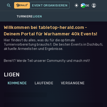
MEINE EVENTS
MEHR
EVENT ORGANISIEREN
SPIEL
·
WARHAMMER 40K
DE
TURNIERE
LIGEN
Willkommen bei tabletop-herald.com -
Deinem Portal für Warhammer 40k Events!
Hier findest du alles, was du für die optimale
Turniervorbereitung brauchst: Die besten Events in Dschibuti,
aktuelle Armeelisten und Ergebnisse.
Bereit? Werde Teil unserer Community und mach mit!
LIGEN
KOMMENDE
LAUFENDE
VERGANGENE