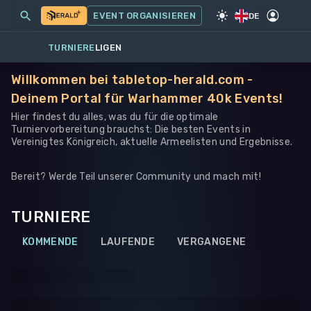
MEINE EVENTS
MEHR
EVENT ORGANISIEREN
SPIEL
·
WARHAMMER 40K
DE
TURNIERE
LIGEN
Willkommen bei tabletop-herald.com -
Deinem Portal für Warhammer 40k Events!
Hier findest du alles, was du für die optimale
Turniervorbereitung brauchst: Die besten Events in
Vereinigtes Königreich, aktuelle Armeelisten und Ergebnisse.
Bereit? Werde Teil unserer Community und mach mit!
TURNIERE
KOMMENDE
LAUFENDE
VERGANGENE