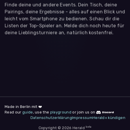
Finde deine und andere Events. Dein Tisch, deine
Pairings, deine Ergebnisse - alles auf einen Blick und
leicht vom Smartphone zu bedienen. Schau dir die
Listen der Top-Spieler an. Melde dich noch heute für
deine Lieblingsturniere an, natürlich kostenfrei.
WIR BENÖTIGEN DEINE ZUSTIMMUNG
Wir übermitteln personenbezogene Daten an
Drittanbieter
,
die uns helfen, unser Webangebot und die App zu
verbessern. Wir nutzen diese Daten ausschließlich für First-
Party-Produktanalysen und Performance-Messung, nicht für
app- oder websiteübergreifendes Werbetracking. Hierfür
benötigen wir deine Zustimmung. Indem du "Alle
akzeptieren" klickst, stimmst du diesen (jederzeit
widerruflich) zu. Dies umfasst auch deine Einwilligung in die
Übermittlung bestimmter personenbezogener Daten in
Drittländer, u.a. die USA, nach Art. 49 (1) (a) DSGVO. Du kannst
deine Zustimmung jederzeit unter "
Datenschutzerklärung
"
Made in Berlin mit ❤️
am Seitenende widerrufen.
Read our
guide
, use the
playground
or join us on
Datenschutzerklärung
Impressum
Herald+ kündigen
Anpassen
Nur notwendige
Alle
beta
Copyright © 2026 Herald