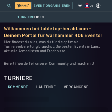
MEINE EVENTS
MEHR
EVENT ORGANISIEREN
SPIEL
·
WARHAMMER 40K
DE
TURNIERE
LIGEN
Willkommen bei tabletop-herald.com -
Deinem Portal für Warhammer 40k Events!
Hier findest du alles, was du für die optimale
Turniervorbereitung brauchst: Die besten Events in Laos,
aktuelle Armeelisten und Ergebnisse.
Bereit? Werde Teil unserer Community und mach mit!
TURNIERE
KOMMENDE
LAUFENDE
VERGANGENE