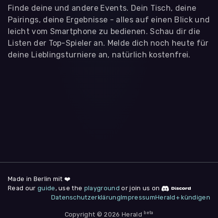
Finde deine und andere Events. Dein Tisch, deine
Pairings, deine Ergebnisse - alles auf einen Blick und
leicht vom Smartphone zu bedienen. Schau dir die
Listen der Top-Spieler an. Melde dich noch heute für
deine Lieblingsturniere an, natürlich kostenfrei.
WIR BENÖTIGEN DEINE ZUSTIMMUNG
Wir übermitteln personenbezogene Daten an
Drittanbieter
,
die uns helfen, unser Webangebot und die App zu
verbessern. Wir nutzen diese Daten ausschließlich für First-
Party-Produktanalysen und Performance-Messung, nicht für
app- oder websiteübergreifendes Werbetracking. Hierfür
benötigen wir deine Zustimmung. Indem du "Alle
akzeptieren" klickst, stimmst du diesen (jederzeit
widerruflich) zu. Dies umfasst auch deine Einwilligung in die
Übermittlung bestimmter personenbezogener Daten in
Drittländer, u.a. die USA, nach Art. 49 (1) (a) DSGVO. Du kannst
deine Zustimmung jederzeit unter "
Datenschutzerklärung
"
Made in Berlin mit ❤️
am Seitenende widerrufen.
Read our
guide
, use the
playground
or join us on
Datenschutzerklärung
Impressum
Herald+ kündigen
Anpassen
Nur notwendige
Alle
beta
Copyright © 2026 Herald