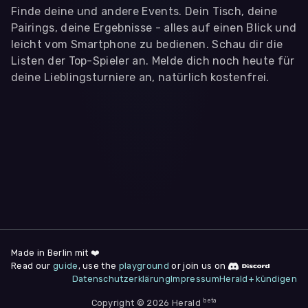
Finde deine und andere Events. Dein Tisch, deine
Pairings, deine Ergebnisse - alles auf einen Blick und
leicht vom Smartphone zu bedienen. Schau dir die
Listen der Top-Spieler an. Melde dich noch heute für
deine Lieblingsturniere an, natürlich kostenfrei.
WIR BENÖTIGEN DEINE ZUSTIMMUNG
Wir übermitteln personenbezogene Daten an
Drittanbieter
,
die uns helfen, unser Webangebot und die App zu
verbessern. Wir nutzen diese Daten ausschließlich für First-
Party-Produktanalysen und Performance-Messung, nicht für
app- oder websiteübergreifendes Werbetracking. Hierfür
benötigen wir deine Zustimmung. Indem du "Alle
akzeptieren" klickst, stimmst du diesen (jederzeit
widerruflich) zu. Dies umfasst auch deine Einwilligung in die
Übermittlung bestimmter personenbezogener Daten in
Drittländer, u.a. die USA, nach Art. 49 (1) (a) DSGVO. Du kannst
deine Zustimmung jederzeit unter "
Datenschutzerklärung
"
Made in Berlin mit ❤️
am Seitenende widerrufen.
Read our
guide
, use the
playground
or join us on
Datenschutzerklärung
Impressum
Herald+ kündigen
Anpassen
Nur notwendige
Alle
beta
Copyright © 2026 Herald