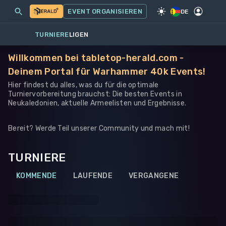
MEINE EVENTS
MEHR
EVENT ORGANISIEREN
SPIEL
·
WARHAMMER 40K
DE
TURNIERE
LIGEN
Willkommen bei tabletop-herald.com -
Deinem Portal für Warhammer 40k Events!
Hier findest du alles, was du für die optimale
Turniervorbereitung brauchst: Die besten Events in
Neukaledonien, aktuelle Armeelisten und Ergebnisse.
Bereit? Werde Teil unserer Community und mach mit!
TURNIERE
KOMMENDE
LAUFENDE
VERGANGENE