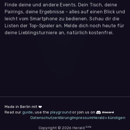
Finde deine und andere Events. Dein Tisch, deine
Pairings, deine Ergebnisse - alles auf einen Blick und
leicht vom Smartphone zu bedienen. Schau dir die
Listen der Top-Spieler an. Melde dich noch heute für
deine Lieblingsturniere an, natürlich kostenfrei.
WIR BENÖTIGEN DEINE ZUSTIMMUNG
Wir übermitteln personenbezogene Daten an
Drittanbieter
,
die uns helfen, unser Webangebot und die App zu
verbessern. Wir nutzen diese Daten ausschließlich für First-
Party-Produktanalysen und Performance-Messung, nicht für
app- oder websiteübergreifendes Werbetracking. Hierfür
benötigen wir deine Zustimmung. Indem du "Alle
akzeptieren" klickst, stimmst du diesen (jederzeit
widerruflich) zu. Dies umfasst auch deine Einwilligung in die
Übermittlung bestimmter personenbezogener Daten in
Drittländer, u.a. die USA, nach Art. 49 (1) (a) DSGVO. Du kannst
deine Zustimmung jederzeit unter "
Datenschutzerklärung
"
Made in Berlin mit ❤️
am Seitenende widerrufen.
Read our
guide
, use the
playground
or join us on
Datenschutzerklärung
Impressum
Herald+ kündigen
Anpassen
Nur notwendige
Alle
beta
Copyright © 2026 Herald