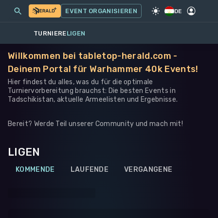
MEINE EVENTS
MEHR
EVENT ORGANISIEREN
SPIEL
·
WARHAMMER 40K
DE
TURNIERE
LIGEN
Willkommen bei tabletop-herald.com -
Deinem Portal für Warhammer 40k Events!
Hier findest du alles, was du für die optimale
Turniervorbereitung brauchst: Die besten Events in
Tadschikistan, aktuelle Armeelisten und Ergebnisse.
Bereit? Werde Teil unserer Community und mach mit!
LIGEN
KOMMENDE
LAUFENDE
VERGANGENE