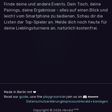
Finde deine und andere Events. Dein Tisch, deine
Pairings, deine Ergebnisse - alles auf einen Blick und
leicht vom Smartphone zu bedienen. Schau dir die
Listen der Top-Spieler an. Melde dich noch heute für
deine Lieblingsturniere an, natürlich kostenfrei.
WIR BENÖTIGEN DEINE ZUSTIMMUNG
Wir übermitteln personenbezogene Daten an
Drittanbieter
,
die uns helfen, unser Webangebot und die App zu
verbessern. Wir nutzen diese Daten ausschließlich für First-
Party-Produktanalysen und Performance-Messung, nicht für
app- oder websiteübergreifendes Werbetracking. Hierfür
benötigen wir deine Zustimmung. Indem du "Alle
akzeptieren" klickst, stimmst du diesen (jederzeit
widerruflich) zu. Dies umfasst auch deine Einwilligung in die
Übermittlung bestimmter personenbezogener Daten in
Drittländer, u.a. die USA, nach Art. 49 (1) (a) DSGVO. Du kannst
deine Zustimmung jederzeit unter "
Datenschutzerklärung
"
Made in Berlin mit ❤️
am Seitenende widerrufen.
Read our
guide
, use the
playground
or join us on
Datenschutzerklärung
Impressum
Herald+ kündigen
Anpassen
Nur notwendige
Alle
beta
Copyright © 2026 Herald