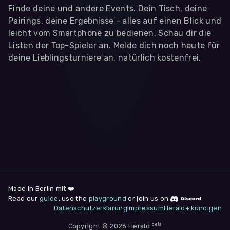
Finde deine und andere Events. Dein Tisch, deine
Pairings, deine Ergebnisse - alles auf einen Blick und
leicht vom Smartphone zu bedienen. Schau dir die
Listen der Top-Spieler an. Melde dich noch heute für
deine Lieblingsturniere an, natürlich kostenfrei.
WIR BENÖTIGEN DEINE ZUSTIMMUNG
Wir übermitteln personenbezogene Daten an
Drittanbieter
,
die uns helfen, unser Webangebot und die App zu
verbessern. Wir nutzen diese Daten ausschließlich für First-
Party-Produktanalysen und Performance-Messung, nicht für
app- oder websiteübergreifendes Werbetracking. Hierfür
benötigen wir deine Zustimmung. Indem du "Alle
akzeptieren" klickst, stimmst du diesen (jederzeit
widerruflich) zu. Dies umfasst auch deine Einwilligung in die
Übermittlung bestimmter personenbezogener Daten in
Drittländer, u.a. die USA, nach Art. 49 (1) (a) DSGVO. Du kannst
deine Zustimmung jederzeit unter "
Datenschutzerklärung
"
Made in Berlin mit ❤️
am Seitenende widerrufen.
Read our
guide
, use the
playground
or join us on
Datenschutzerklärung
Impressum
Herald+ kündigen
Anpassen
Nur notwendige
Alle
beta
Copyright © 2026 Herald