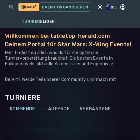
MEINE EVENTS
MEHR
EVENT ORGANISIEREN
SPIEL
·
STAR WARS: X-WING
DE
TURNIERE
LIGEN
Willkommen bei tabletop-herald.com -
Deinem Portal für Star Wars: X-Wing Events!
Hier findest du alles, was du für die optimale
Turniervorbereitung brauchst: Die besten Events in
Falklandinseln, aktuelle Armeelisten und Ergebnisse.
Bereit? Werde Teil unserer Community und mach mit!
TURNIERE
KOMMENDE
LAUFENDE
VERGANGENE