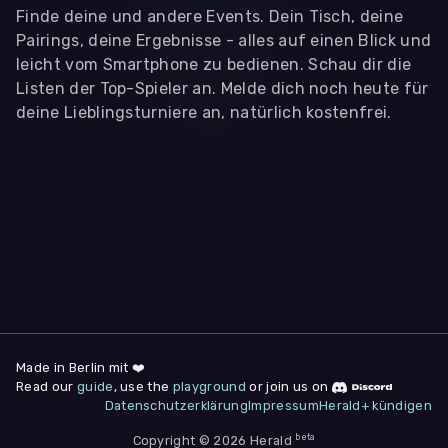
Finde deine und andere Events. Dein Tisch, deine
Pairings, deine Ergebnisse - alles auf einen Blick und
leicht vom Smartphone zu bedienen. Schau dir die
Listen der Top-Spieler an. Melde dich noch heute für
deine Lieblingsturniere an, natürlich kostenfrei.
WIR BENÖTIGEN DEINE ZUSTIMMUNG
Wir übermitteln personenbezogene Daten an
Drittanbieter
,
die uns helfen, unser Webangebot und die App zu
verbessern. Wir nutzen diese Daten ausschließlich für First-
Party-Produktanalysen und Performance-Messung, nicht für
app- oder websiteübergreifendes Werbetracking. Hierfür
benötigen wir deine Zustimmung. Indem du "Alle
akzeptieren" klickst, stimmst du diesen (jederzeit
widerruflich) zu. Dies umfasst auch deine Einwilligung in die
Übermittlung bestimmter personenbezogener Daten in
Drittländer, u.a. die USA, nach Art. 49 (1) (a) DSGVO. Du kannst
deine Zustimmung jederzeit unter "
Datenschutzerklärung
"
Made in Berlin mit ❤️
am Seitenende widerrufen.
Read our
guide
, use the
playground
or join us on
Datenschutzerklärung
Impressum
Herald+ kündigen
Anpassen
Nur notwendige
Alle
beta
Copyright © 2026 Herald