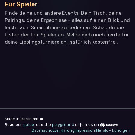
Für Spieler
Finde deine und andere Events. Dein Tisch, deine
Pairings, deine Ergebnisse - alles auf einen Blick und
leicht vom Smartphone zu bedienen. Schau dir die
Listen der Top-Spieler an. Melde dich noch heute für
deine Lieblingsturniere an, natürlich kostenfrei.
WIR BENÖTIGEN DEINE ZUSTIMMUNG
Wir übermitteln personenbezogene Daten an
Drittanbieter
,
die uns helfen, unser Webangebot und die App zu
verbessern. Wir nutzen diese Daten ausschließlich für First-
Party-Produktanalysen und Performance-Messung, nicht für
app- oder websiteübergreifendes Werbetracking. Hierfür
benötigen wir deine Zustimmung. Indem du "Alle
akzeptieren" klickst, stimmst du diesen (jederzeit
widerruflich) zu. Dies umfasst auch deine Einwilligung in die
Übermittlung bestimmter personenbezogener Daten in
Drittländer, u.a. die USA, nach Art. 49 (1) (a) DSGVO. Du kannst
deine Zustimmung jederzeit unter "
Datenschutzerklärung
"
Made in Berlin mit ❤️
am Seitenende widerrufen.
Read our
guide
, use the
playground
or join us on
Datenschutzerklärung
Impressum
Herald+ kündigen
Anpassen