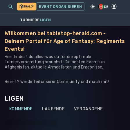
MEINE EVENTS
MEHR
EVENT ORGANISIEREN
SPIEL
·
WARHAMMER 40K
DE
TURNIERE
LIGEN
Willkommen bei tabletop-herald.com -
Deinem Portal für Age of Fantasy: Regiments
Events!
Hier findest du alles, was du für die optimale
Turniervorbereitung brauchst: Die besten Events in
Afghanistan, aktuelle Armeelisten und Ergebnisse.
Bereit? Werde Teil unserer Community und mach mit!
LIGEN
KOMMENDE
LAUFENDE
VERGANGENE