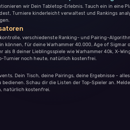
utionieren wir Dein Tabletop-Erlebnis. Tauch ein in eine P
ndest, Turniere kinderleicht verwaltest und Rankings analy
ngen.
isatoren
nkontrolle, verschiedenste Ranking- und Pairing-Algorith
in können, für deine Warhammer 40.000, Age of Sigmar o
hr als 8 deiner Lieblingsspiele wie Warhammer 40k, X-Win
op-Turnier noch heute, natürlich kostenfrei.
ents. Dein Tisch, deine Pairings, deine Ergebnisse - alle
bedienen. Schau dir die Listen der Top-Spieler an. Meld
, natürlich kostenfrei.
eter
, die uns helfen, unser Webangebot und die App zu verbessern. Wir
app- oder websiteübergreifendes Werbetracking. Hierfür benötigen w