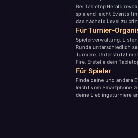
Bei Tabletop Herald revol
spielend leicht Events fi
das nächste Level zu bri
Für Turnier-Organ
Spielerverwaltung, Liste
Runde unterschiedlich se
Turniere. Unterstützt me
Fire. Erstelle dein Tablet
Für Spieler
Finde deine und andere Ev
leicht vom Smartphone zu 
deine Lieblingsturniere an
WIR BENÖTIGEN DEINE ZUSTIMMUNG
Wir übermitteln personenbezogene Daten an
Drittanbi
Produktanalysen und Performance-Messung, nicht für 