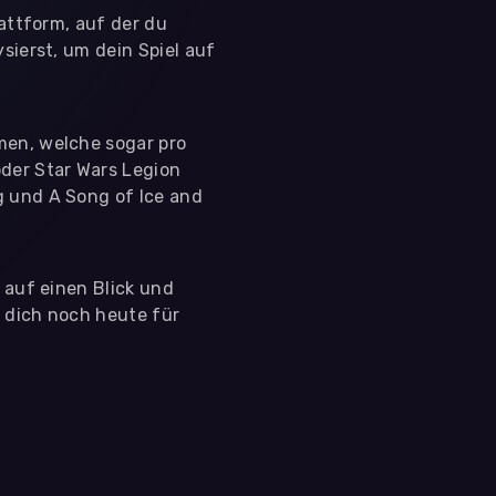
lattform, auf der du
sierst, um dein Spiel auf
men, welche sogar pro
der Star Wars Legion
g und A Song of Ice and
s auf einen Blick und
e dich noch heute für
 nutzen diese Daten ausschließlich für First-Party-
ir deine Zustimmung. Indem du "Alle akzeptieren"