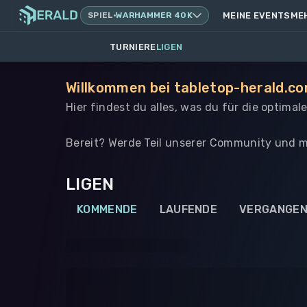
SPIEL
·
WARHAMMER 40K
MEINE EVENTS
ME
TURNIERE
LIGEN
Willkommen bei tabletop-herald.co
Hier findest du alles, was du für die optima
Bereit? Werde Teil unserer Community und m
LIGEN
KOMMENDE
LAUFENDE
VERGANGE